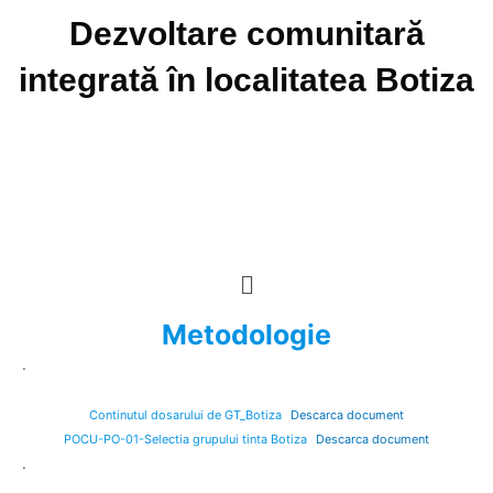
Skip
Dezvoltare comunitară
to
content
integrată în localitatea Botiza
Menu
Metodologie
.
Continutul dosarului de GT_Botiza
Descarca document
POCU-PO-01-Selectia grupului tinta Botiza
Descarca document
.